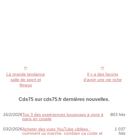
La grande tendance
Il y a des façons
salle de sport et
d'avoir une vie riche
fitness
Cds75 sur cds75.fr dernières nouvelles.
16/2/2026
Top 3 des expériences luxueuses à vivre à
803 hits
paris en couple
03/2/2026
Acheter des vues YouTube ciblées :
1 037
comment ça marche, combien ça coûte et
hits