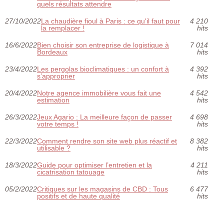
quels résultats attendre
27/10/2022
La chaudière fioul à Paris : ce qu'il faut pour
4 210
la remplacer !
hits
16/6/2022
Bien choisir son entreprise de logistique à
7 014
Bordeaux
hits
23/4/2022
Les pergolas bioclimatiques : un confort à
4 392
s’approprier
hits
20/4/2022
Notre agence immobilière vous fait une
4 542
estimation
hits
26/3/2022
Jeux Agario : La meilleure façon de passer
4 698
votre temps !
hits
22/3/2022
Comment rendre son site web plus réactif et
8 382
utilisable ?
hits
18/3/2022
Guide pour optimiser l’entretien et la
4 211
cicatrisation tatouage
hits
05/2/2022
Critiques sur les magasins de CBD : Tous
6 477
positifs et de haute qualité
hits