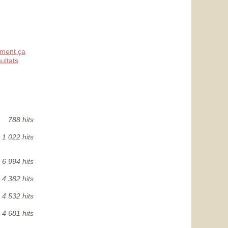
mment ça
ultats
788 hits
1 022 hits
6 994 hits
4 382 hits
4 532 hits
4 681 hits