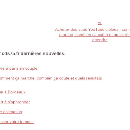
Acheter des vues YouTube ciblées : co
marche, combien ça coûte et quels rés
attendre
 cds75.fr dernières nouvelles.
re à paris en couple
omment ça marche, combien ça coûte et quels résultats
que à Bordeaux
rt à s’approprier
e estimation
asser votre temps !