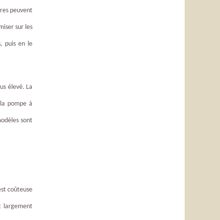
ères peuvent
iser sur les
, puis en le
us élevé. La
t la pompe à
modèles sont
est coûteuse
st largement