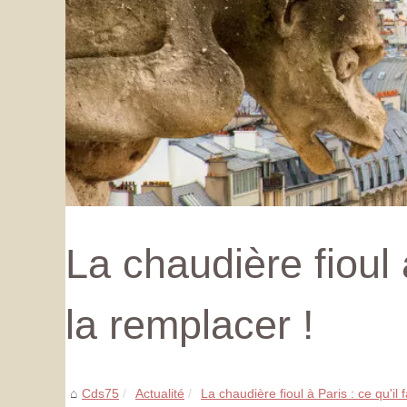
La chaudière fioul à
la remplacer !
Cds75
Actualité
La chaudière fioul à Paris : ce qu'il f