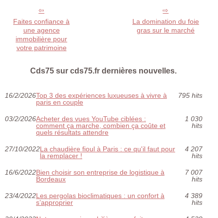
Faites confiance à
La domination du foie
une agence
gras sur le marché
immobilière pour
votre patrimoine
Cds75 sur cds75.fr dernières nouvelles.
16/2/2026
Top 3 des expériences luxueuses à vivre à
795 hits
paris en couple
03/2/2026
Acheter des vues YouTube ciblées :
1 030
comment ça marche, combien ça coûte et
hits
quels résultats attendre
27/10/2022
La chaudière fioul à Paris : ce qu'il faut pour
4 207
la remplacer !
hits
16/6/2022
Bien choisir son entreprise de logistique à
7 007
Bordeaux
hits
23/4/2022
Les pergolas bioclimatiques : un confort à
4 389
s’approprier
hits