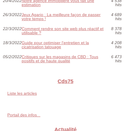
20/4/2022
Notre agence immobilière vous fait une
4 538
estimation
hits
26/3/2022
Jeux Agario : La meilleure façon de passer
4 689
votre temps !
hits
22/3/2022
Comment rendre son site web plus réactif et
8 378
utilisable ?
hits
18/3/2022
Guide pour optimiser l’entretien et la
4 208
cicatrisation tatouage
hits
05/2/2022
Critiques sur les magasins de CBD : Tous
6 473
positifs et de haute qualité
hits
Cds75
Liste les articles
Portail des infos...
Actualité