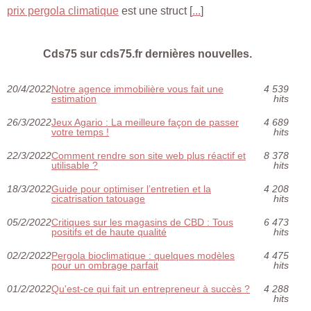
prix pergola climatique
est une struct [
...
]
Cds75 sur cds75.fr dernières nouvelles.
20/4/2022
Notre agence immobilière vous fait une
4 539
estimation
hits
26/3/2022
Jeux Agario : La meilleure façon de passer
4 689
votre temps !
hits
22/3/2022
Comment rendre son site web plus réactif et
8 378
utilisable ?
hits
18/3/2022
Guide pour optimiser l’entretien et la
4 208
cicatrisation tatouage
hits
05/2/2022
Critiques sur les magasins de CBD : Tous
6 473
positifs et de haute qualité
hits
02/2/2022
Pergola bioclimatique : quelques modèles
4 475
pour un ombrage parfait
hits
01/2/2022
Qu'est-ce qui fait un entrepreneur à succès ?
4 288
hits