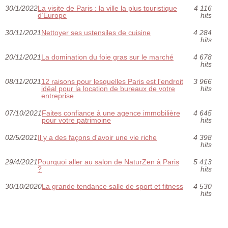
30/1/2022
La visite de Paris : la ville la plus touristique
4 116
d’Europe
hits
30/11/2021
Nettoyer ses ustensiles de cuisine
4 284
hits
20/11/2021
La domination du foie gras sur le marché
4 678
hits
08/11/2021
12 raisons pour lesquelles Paris est l'endroit
3 966
idéal pour la location de bureaux de votre
hits
entreprise
07/10/2021
Faites confiance à une agence immobilière
4 645
pour votre patrimoine
hits
02/5/2021
Il y a des façons d'avoir une vie riche
4 398
hits
29/4/2021
Pourquoi aller au salon de NaturZen à Paris
5 413
?
hits
30/10/2020
La grande tendance salle de sport et fitness
4 530
hits